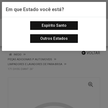
Em que Estado você está?
Baixe já nosso APP
0
Espírito Santo
Outros Estados
VOLTAR
INÍCIO
PEÇAS ADICIONAIS P AUTOMOVEIS
LIMPADORES E LAVADORES DE PARA-BRISA
171 DH3G DIANT 26”