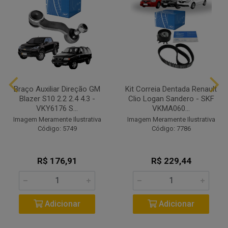
Braço Auxiliar Direção GM
Kit Correia Dentada Renault
Blazer S10 2.2 2.4 4.3 -
Clio Logan Sandero - SKF
VKY6176 S...
VKMA060...
Imagem Meramente Ilustrativa
Imagem Meramente Ilustrativa
Código: 5749
Código: 7786
R$ 176,91
R$ 229,44
Adicionar
Adicionar