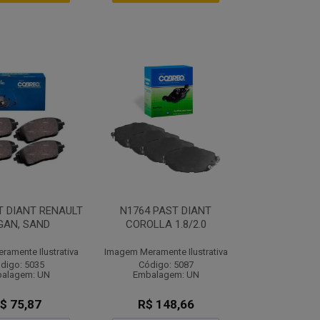
T DIANT RENAULT
N1764 PAST DIANT
GAN, SAND
COROLLA 1.8/2.0
amente Ilustrativa
Imagem Meramente Ilustrativa
digo: 5035
Código: 5087
alagem: UN
Embalagem: UN
$ 75,87
R$ 148,66