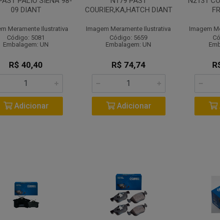
PAST PALIO SIENA 98-
N179 PAST
N2131 CO
09 DIANT
COURIER,KA,HATCH DIANT
FR
m Meramente Ilustrativa
Imagem Meramente Ilustrativa
Imagem Mer
Código: 5081
Código: 5659
Có
Embalagem: UN
Embalagem: UN
Emb
R$ 40,40
R$ 74,74
R
Adicionar
Adicionar