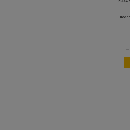
N532 
Image