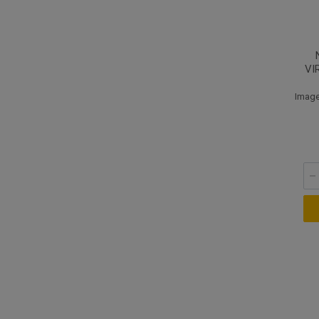
VI
Image