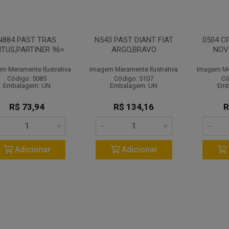
N884 PAST TRAS
N543 PAST DIANT FIAT
0504 C
RTUS,PARTINER 96>
ARGO,BRAVO
NOV
m Meramente Ilustrativa
Imagem Meramente Ilustrativa
Imagem Mer
Código: 5085
Código: 5107
Có
Embalagem: UN
Embalagem: UN
Emb
R$ 73,94
R$ 134,16
R
Adicionar
Adicionar