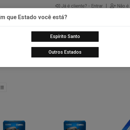
|
Já é cliente? - Entrar
Não é 
Em que Estado você está?
Espírito Santo
PECAS AUTOMOTIVAS
LUBRIFICANTES PARA MOTOS
PECA
Outros Estados