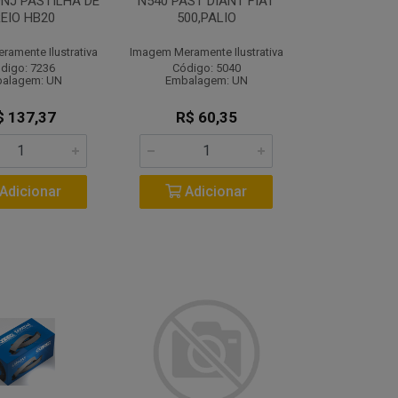
NJ PASTILHA DE
N540 PAST DIANT FIAT
EIO HB20
500,PALIO
amente Ilustrativa
Imagem Meramente Ilustrativa
digo: 7236
Código: 5040
alagem: UN
Embalagem: UN
$ 137,37
R$ 60,35
Adicionar
Adicionar