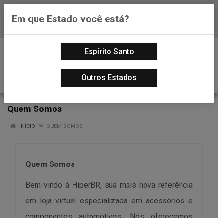
Em que Estado você está?
Baixe já nosso APP
0
Espírito Santo
Outros Estados
Quem Somos
INÍCIO
QUEM SOMOS
Quem Somos
Bem-vindo à HiperBR, sua mais nova referência
em loja virtual especializada em acessórios e
componentes automotivos. Nós oferecemos