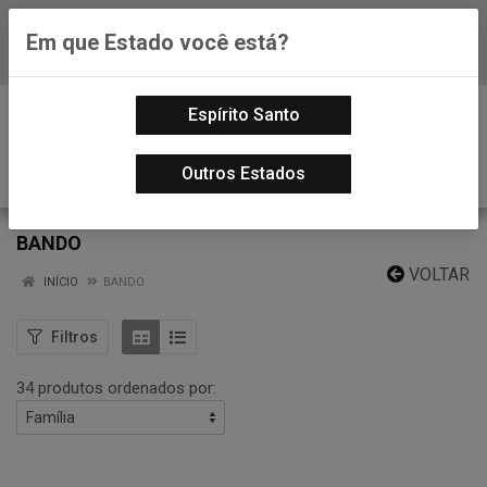
Em que Estado você está?
Baixe já nosso APP
0
Espírito Santo
Outros Estados
BANDO
VOLTAR
INÍCIO
BANDO
Filtros
34 produtos ordenados por: