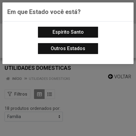
Em que Estado você está?
Baixe já nosso APP
0
Espírito Santo
Outros Estados
UTILIDADES DOMESTICAS
VOLTAR
INÍCIO
UTILIDADES DOMESTICAS
Filtros
18 produtos ordenados por: