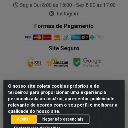
Seg a Qui 8:00 às 18:00 - Sex 8:00 as 17:00
Instagram
Formas de Pagamento
Site Seguro
O nosso site coleta cookies próprios e de
NALESSO DISTRIBUIDORA DE AUTO PECAS LTDA - Rua
terceiros para proporcionar uma experiência
Paulo Afonso, nº10 Galpão 03 SL 1 - Alecrim - Vila
personalizada ao usuário, apresentar publicidade
Velha/ES - CEP 29.118-033 - CNPJ: 29.722.419/0003-09
relevante de acordo com o seu perfil e melhorar a
qualidade do nosso site.
Aceitar
Negar não essenciais