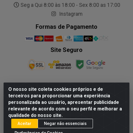
Seg a Qui 8:00 às 18:00 - Sex 8:00 as 17:00
Instagram
Formas de Pagamento
Site Seguro
O nosso site coleta cookies próprios e de
NALESSO DISTRIBUIDORA DE AUTO PECAS LTDA - Rua
terceiros para proporcionar uma experiência
Paulo Afonso, nº10 Galpão 03 SL 1 - Alecrim - Vila
personalizada ao usuário, apresentar publicidade
Velha/ES - CEP 29.118-033 - CNPJ: 29.722.419/0003-09
relevante de acordo com o seu perfil e melhorar a
qualidade do nosso site.
Aceitar
Negar não essenciais
Preferências de Cookies