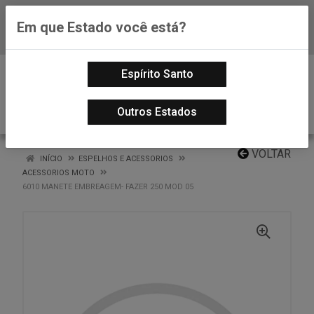
Em que Estado você está?
Baixe já nosso APP
0
Espírito Santo
Outros Estados
VOLTAR
INÍCIO
ESPELHOS E ACESSORIOS
ACESSORIOS MOTO
6010 MANETE EMBREAGEM- FAZER 250 MOD 05