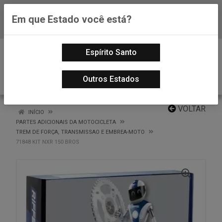
Em que Estado você está?
Baixe já nosso APP
0
Espírito Santo
Outros Estados
VOLTAR
INÍCIO
PARTES ADICIONAIS DA MOTOCICLETA
TREM DE FORÇA, TRANSMISSAO E EMBREA-MOTO
71848 KIT NXR 150 BROS