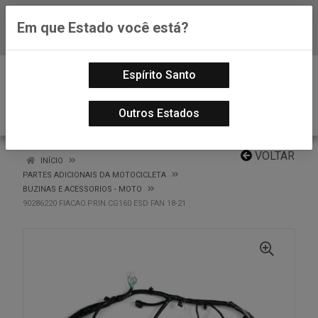
Em que Estado você está?
Baixe já nosso APP
0
Espírito Santo
Outros Estados
VOLTAR
INÍCIO
PARTES ADICIONAIS DA MOTOCICLETA
BUZINAS E ACESSORIOS - MOTO
90286220 FIACAO.PRIN.CG160 ESD FAN 18-21