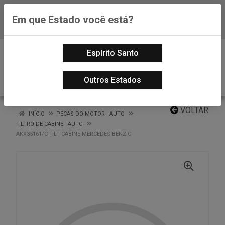
Em que Estado você está?
Baixe já nosso APP
0
Espírito Santo
Outros Estados
VOLTAR
INÍCIO
PECAS DO MOTOR - AUTO
FILTRO DE CABINE - AUTO
AKX35161/C FILT CABINE MERCEDES BENZ C