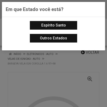
Em que Estado você está?
Baixe já nosso APP
0
Espírito Santo
Outros Estados
VOLTAR
INÍCIO
ELETRONICOS - AUTO
VELAS DE IGNICAO - AUTO
BKR6EYA VELA IGN COROLLA 1.6 97>98