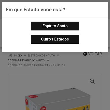
Em que Estado você está?
Baixe já nosso APP
0
Espírito Santo
Outros Estados
VOLTAR
INÍCIO
ELETRONICOS - AUTO
BOBINAS DE IGNICAO - AUTO
BOBINA DE IGNICAO HONDA FIT - NGK U5162