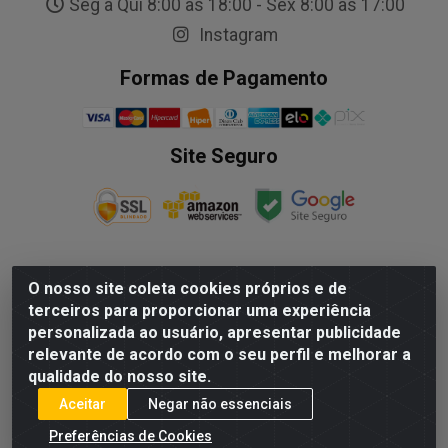
Seg a Qui 8:00 às 18:00 - Sex 8:00 as 17:00
Instagram
Formas de Pagamento
Site Seguro
O nosso site coleta cookies próprios e de
NALESSO DISTRIBUIDORA DE AUTO PECAS LTDA - Rua
terceiros para proporcionar uma experiência
Paulo Afonso, nº10 Galpão 03 SL 1 - Alecrim - Vila
personalizada ao usuário, apresentar publicidade
Velha/ES - CEP 29.118-033 - CNPJ: 29.722.419/0003-09
relevante de acordo com o seu perfil e melhorar a
qualidade do nosso site.
Aceitar
Negar não essenciais
Preferências de Cookies