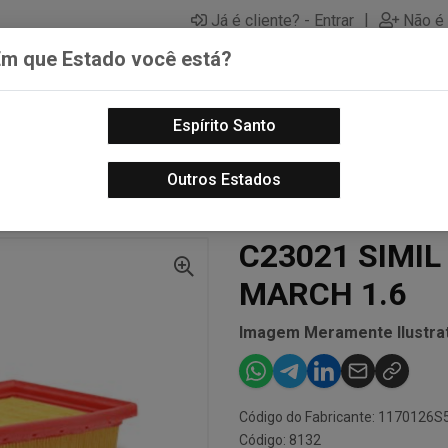
|
Já é cliente? - Entrar
Não é 
Em que Estado você está?
Espírito Santo
PECAS AUTOMOTIVAS
LUBRIFICANTES PARA MOTOS
PECA
Outros Estados
S DO MOTOR - AUTO
C23021 SIMIL CA11769 FILT AR MARCH 1.6
C23021 SIMIL
MARCH 1.6
Imagem Meramente Ilustrat
Código do Fabricante: 1170126S
Código: 8132