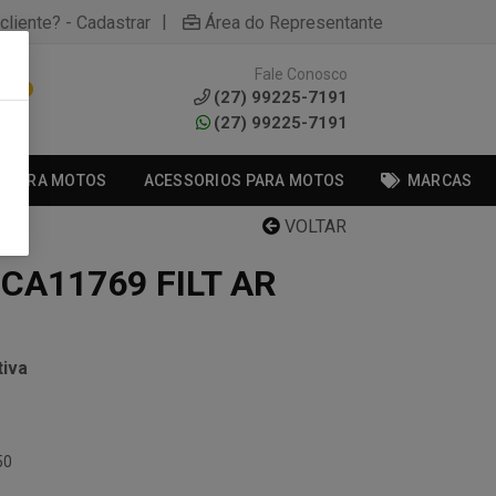
|
cliente? - Cadastrar
Área do Representante
Fale Conosco
0
(27) 99225-7191
(27) 99225-7191
S PARA MOTOS
ACESSORIOS PARA MOTOS
MARCAS
VOLTAR
 CA11769 FILT AR
iva
50