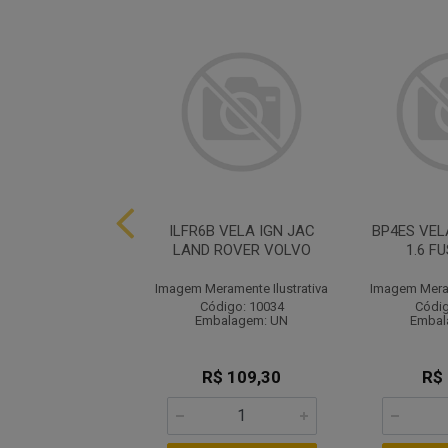
LTR COMB DIESEL
ILFR6B VELA IGN JAC
BP4ES VELA
, FORD,IVECO
LAND ROVER VOLVO
1.6 F
ramente Ilustrativa
Imagem Meramente Ilustrativa
Imagem Meram
ódigo: 2121
Código: 10034
Códig
balagem: UN
Embalagem: UN
Embal
R$ 28,17
R$ 109,30
R$