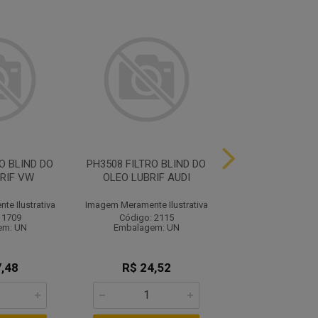
O BLIND DO
PH3508 FILTRO BLIND DO
P4587 FILTR CO
RIF VW
OLEO LUBRIF AUDI
FIAT, FORD,
e Ilustrativa
Imagem Meramente Ilustrativa
Imagem Meramente I
 1709
Código: 2115
Código: 21
em: UN
Embalagem: UN
Embalagem:
,48
R$ 24,52
R$ 28,1