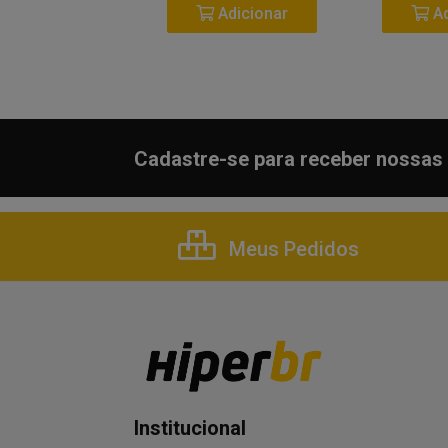
Adicionar
Adicionar
Ad
Cadastre-se para receber nossas 
Meus Pedidos
Institucional