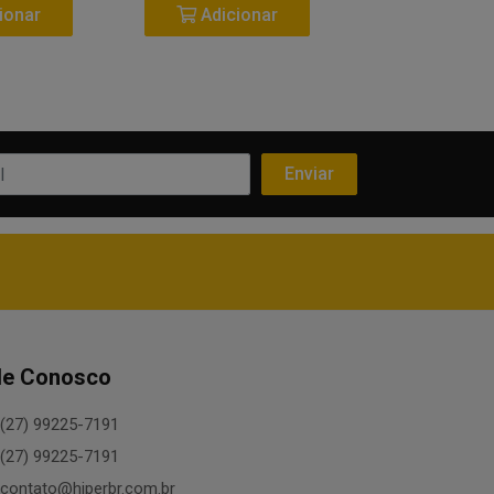
ionar
Adicionar
Adicio
le Conosco
(27) 99225-7191
(27) 99225-7191
contato@hiperbr.com.br