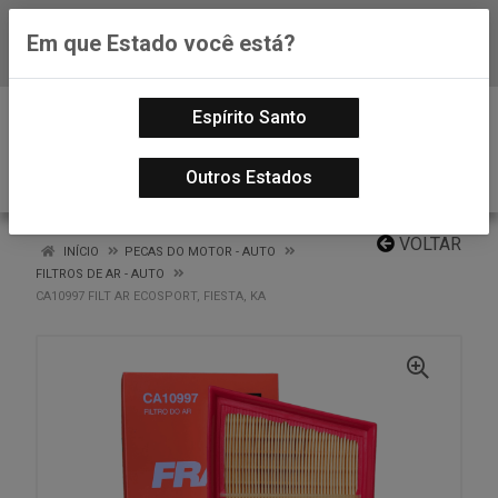
Em que Estado você está?
Baixe já nosso APP
0
Espírito Santo
Outros Estados
VOLTAR
INÍCIO
PECAS DO MOTOR - AUTO
FILTROS DE AR - AUTO
CA10997 FILT AR ECOSPORT, FIESTA, KA