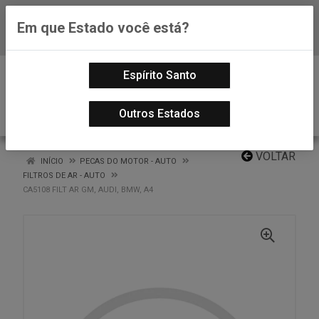
Em que Estado você está?
Baixe já nosso APP
0
Espírito Santo
Outros Estados
VOLTAR
INÍCIO
PECAS DO MOTOR - AUTO
FILTROS DE AR - AUTO
CA5108 FILT AR GM, AUDI, BMW, A4