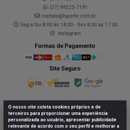
(27) 99225-7191
contato@hiperbr.com.br
Seg a Qui 8:00 às 18:00 - Sex 8:00 as 17:00
Instagram
Formas de Pagamento
Site Seguro
O nosso site coleta cookies próprios e de
NALESSO DISTRIBUIDORA DE AUTO PECAS LTDA - Rua
terceiros para proporcionar uma experiência
Paulo Afonso, nº10 Galpão 03 SL 1 - Alecrim - Vila
personalizada ao usuário, apresentar publicidade
Velha/ES - CEP 29.118-033 - CNPJ: 29.722.419/0003-09
relevante de acordo com o seu perfil e melhorar a