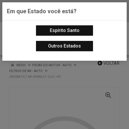
Em que Estado você está?
Baixe já nosso APP
0
Espírito Santo
Outros Estados
VOLTAR
INÍCIO
PECAS DO MOTOR - AUTO
FILTROS DE AR - AUTO
CA5308 FILT AR RENAULT CLIO >99