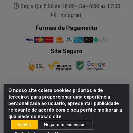
Seg a Qui 8:00 às 18:00 - Sex 8:00 as 17:00
Instagram
Formas de Pagamento
Site Seguro
O nosso site coleta cookies próprios e de
NALESSO DISTRIBUIDORA DE AUTO PECAS LTDA - Rua
terceiros para proporcionar uma experiência
Paulo Afonso, nº10 Galpão 03 SL 1 - Alecrim - Vila
personalizada ao usuário, apresentar publicidade
Velha/ES - CEP 29.118-033 - CNPJ: 29.722.419/0003-09
relevante de acordo com o seu perfil e melhorar a
qualidade do nosso site.
Aceitar
Negar não essenciais