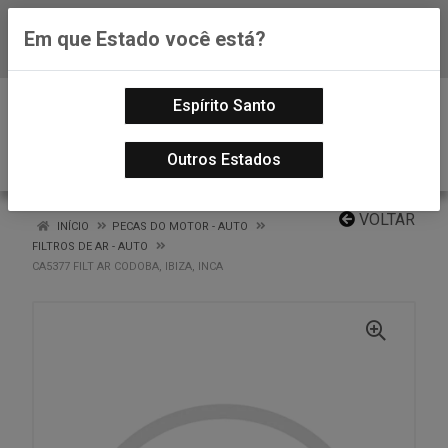
Em que Estado você está?
Baixe já nosso APP
0
Espírito Santo
Outros Estados
VOLTAR
INÍCIO
PECAS DO MOTOR - AUTO
FILTROS DE AR - AUTO
CA5377 FILT AR CODOBA, IBIZA, INCA