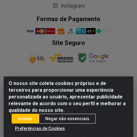
Instagram
Formas de Pagamento
Site Seguro
O nosso site coleta cookies próprios e de
NALESSO DISTRIBUIDORA DE AUTO PECAS LTDA - Rua
terceiros para proporcionar uma experiência
Paulo Afonso, nº10 Galpão 03 SL 1 - Alecrim - Vila
personalizada ao usuário, apresentar publicidade
Velha/ES - CEP 29.118-033 - CNPJ: 29.722.419/0003-09
relevante de acordo com o seu perfil e melhorar a
qualidade do nosso site.
Aceitar
Negar não essenciais
Preferências de Cookies