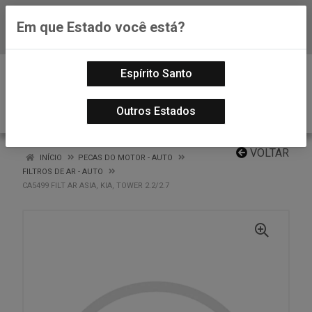
Em que Estado você está?
Baixe já nosso APP
0
Espírito Santo
Outros Estados
VOLTAR
INÍCIO
PECAS DO MOTOR - AUTO
FILTROS DE AR - AUTO
CA5499 FILT AR ASIA, KIA, TOWER 2.2/2.7