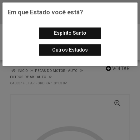
Em que Estado você está?
Baixe já nosso APP
0
Espírito Santo
Outros Estados
VOLTAR
INÍCIO
PECAS DO MOTOR - AUTO
FILTROS DE AR - AUTO
CA5837 FILT AR FORD KA 1.0/1.3 8V