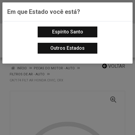
Em que Estado você está?
Baixe já nosso APP
0
Espírito Santo
Outros Estados
VOLTAR
INÍCIO
PECAS DO MOTOR - AUTO
FILTROS DE AR - AUTO
CA7174 FILT AR HONDA CIVIC, CRX