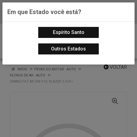
Em que Estado você está?
Baixe já nosso APP
0
Espírito Santo
Outros Estados
VOLTAR
INÍCIO
PECAS DO MOTOR - AUTO
FILTROS DE AR - AUTO
CA8852 FILT AR GM S10, BLAZER 2.4 01>