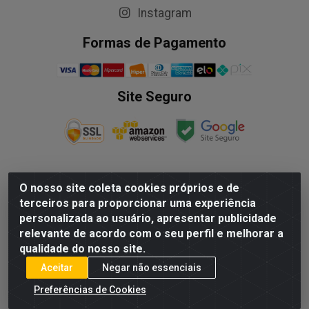
Instagram
Formas de Pagamento
Site Seguro
O nosso site coleta cookies próprios e de
NALESSO DISTRIBUIDORA DE AUTO PECAS LTDA - Rua
terceiros para proporcionar uma experiência
Paulo Afonso, nº10 Galpão 03 SL 1 - Alecrim - Vila
personalizada ao usuário, apresentar publicidade
Velha/ES - CEP 29.118-033 - CNPJ: 29.722.419/0003-09
relevante de acordo com o seu perfil e melhorar a
qualidade do nosso site.
Aceitar
Negar não essenciais
Preferências de Cookies