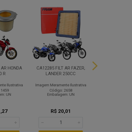
T AR HONDA
CA12285 FILT AR FAZER,
02402 ROLETE
0 R
LANDER 250CC
PESO PCX 150 
e Ilustrativa
Imagem Meramente Ilustrativa
Imagem Meramente I
 1459
Código: 2658
Código: 81
em: UN
Embalagem: UN
Embalagem:
,27
R$ 20,01
R$ 39,9