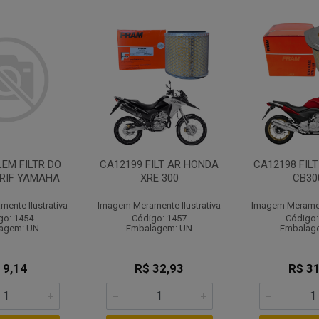
LEM FILTR DO
CA12199 FILT AR HONDA
CA12198 FIL
BRIF YAMAHA
XRE 300
CB30
ente Ilustrativa
Imagem Meramente Ilustrativa
Imagem Merament
go: 1454
Código: 1457
Código:
agem: UN
Embalagem: UN
Embalag
 9,14
R$ 32,93
R$ 31