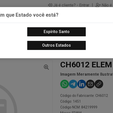
|
Já é cliente? - Entrar
Não é 
Em que Estado você está?
Espírito Santo
PECAS AUTOMOTIVAS
LUBRIFICANTES PARA MOTOS
PECA
Outros Estados
UTROS - PÇS MOTO
CH6012 ELEM FILTRO DO OLEO
CH6012 ELEM 
Imagem Meramente Ilustrat
Código do Fabricante: CH6012
Código: 1451
Código NCM: 84219999