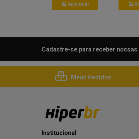
Adicionar
Adicionar
Ad
Cadastre-se para receber nossas 
Meus Pedidos
Institucional