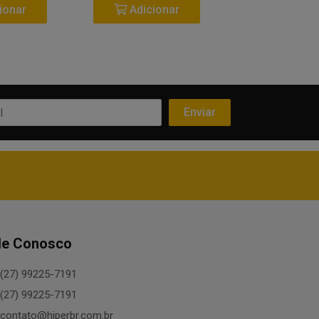
ionar
Adicionar
Adicio
le Conosco
(27) 99225-7191
(27) 99225-7191
contato@hiperbr.com.br