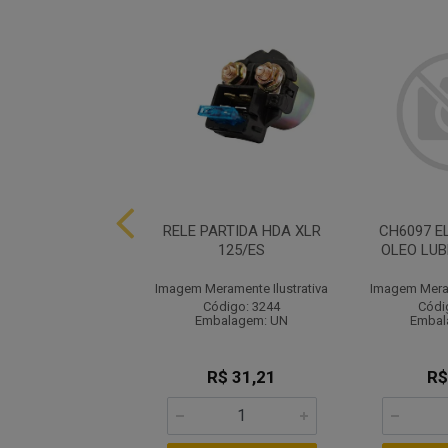
ROLETE CONTRA
RELE PARTIDA HDA XLR
CH6097 E
CX 150 2014/15
125/ES
OLEO LU
ramente Ilustrativa
Imagem Meramente Ilustrativa
Imagem Meram
ódigo: 8106
Código: 3244
Códi
balagem: UN
Embalagem: UN
Embal
R$ 39,96
R$ 31,21
R$