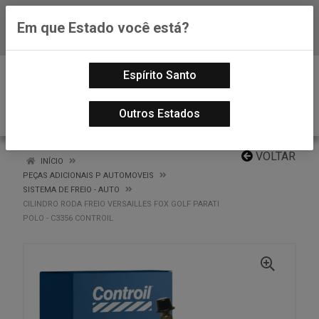
Em que Estado você está?
Baixe já nosso APP
0
Espírito Santo
Outros Estados
VOLTAR
INÍCIO
PEÇAS ADICIONAIS P AUTOMOVEIS
SISTEMA DE FREIO - AUTO
CILINDRO RODA FREIO VERSAILLES FOX GOLF PARATI
POLO - C3356 CONTROIL