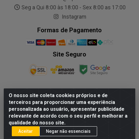
Seg a Qui 8:00 às 18:00 - Sex 8:00 as 17:00
Instagram
Formas de Pagamento
Site Seguro
O nosso site coleta cookies próprios e de
NALESSO DISTRIBUIDORA DE AUTO PECAS LTDA - Rua
terceiros para proporcionar uma experiência
Paulo Afonso, nº10 Galpão 03 SL 1 - Alecrim - Vila
personalizada ao usuário, apresentar publicidade
Velha/ES - CEP 29.118-033 - CNPJ: 29.722.419/0003-09
relevante de acordo com o seu perfil e melhorar a
qualidade do nosso site.
Aceitar
Negar não essenciais