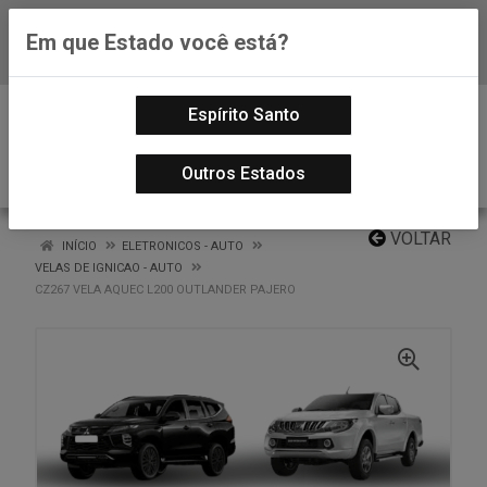
Em que Estado você está?
Baixe já nosso APP
0
Espírito Santo
Outros Estados
VOLTAR
INÍCIO
ELETRONICOS - AUTO
VELAS DE IGNICAO - AUTO
CZ267 VELA AQUEC L200 OUTLANDER PAJERO