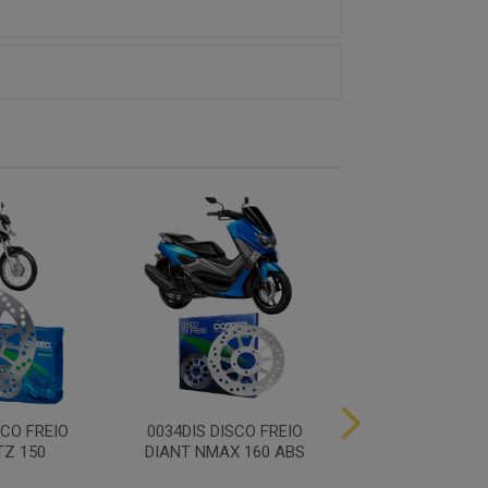
SCO FREIO
0034DIS DISCO FREIO
0035DIS DISCO
TZ 150
DIANT NMAX 160 ABS
TRAS NMAX 1