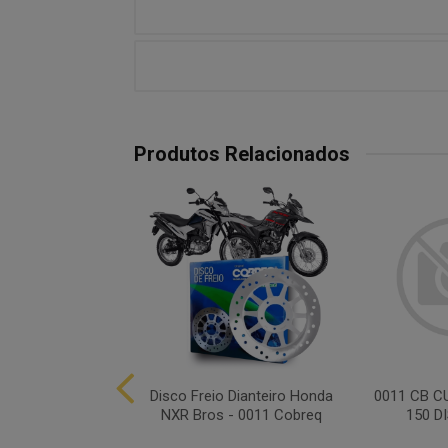
Produtos Relacionados
IS DISCO FREIO
Disco Freio Dianteiro Honda
0011 CB C
NMAX 160 ABS
NXR Bros - 0011 Cobreq
150 D