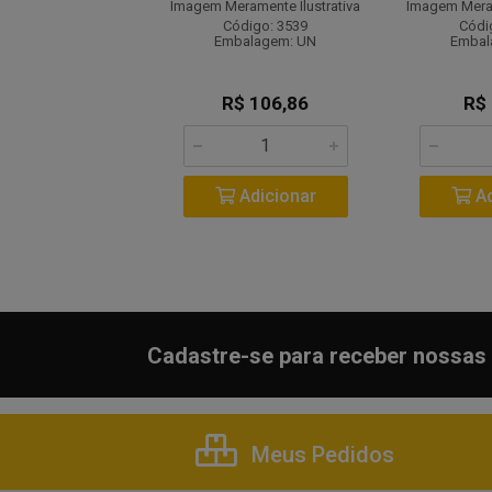
ramente Ilustrativa
Imagem Meramente Ilustrativa
Imagem Meram
digo: 10199
Código: 3539
Códi
balagem: UN
Embalagem: UN
Embal
$ 135,11
R$ 106,86
R$
Adicionar
Adicionar
Ad
Cadastre-se para receber nossas 
Meus Pedidos