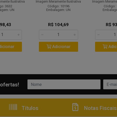
ente Ilustrativa
Imagem Meramente Ilustrativa
Imagem Merament
go: 3632
Código: 10196
Código:
agem: UN
Embalagem: UN
Embalag
 98,43
R$ 104,69
R$ 93
icionar
Adicionar
Adic
ofertas!
Títulos
Notas Fiscais