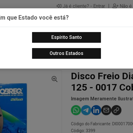
|
Já é cliente? - Entrar
Não é 
Em que Estado você está?
Espírito Santo
PECAS AUTOMOTIVAS
LUBRIFICANTES PARA MOTOS
PECA
Outros Estados
- MOTO
DISCO FREIO DIANTEIRO SUZUKI YES 125 - 0017 COBREQ
Disco Freio Di
125 - 0017 Co
Imagem Meramente Ilustrat
Código do Fabricante: DI000170
Código: 3399