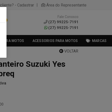
|
cliente? - Cadastrar
Área do Representante
Fale Conosco
0
(27) 99225-7191
(27) 99225-7191
S PARA MOTOS
ACESSORIOS PARA MOTOS
MARCAS
VOLTAR
anteiro Suzuki Yes
breq
iva
000