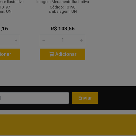
e Ilustrativa
Imagem Meramente Ilustrativa
Imagem Meramente I
 10197
Código: 10198
Código: 10
em: UN
Embalagem: UN
Embalagem:
,16
R$ 103,56
R$ 135,
ionar
Adicionar
Adicio