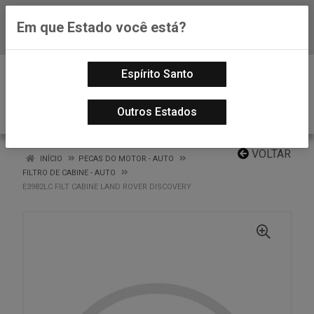
Em que Estado você está?
Baixe já nosso APP
0
Espírito Santo
Outros Estados
VOLTAR
INÍCIO
PECAS DO MOTOR - AUTO
FILTRO DE CABINE - AUTO
E3982LC FILT CABINE LAND ROVER DISCOVERY