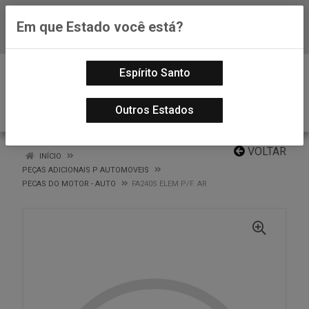
Em que Estado você está?
Baixe já nosso APP
0
Espírito Santo
Outros Estados
VOLTAR
INÍCIO
PEÇAS ADICIONAIS P AUTOMOVEIS
PECAS DO MOTOR - AUTO
FA240S ELEM P/F. AR