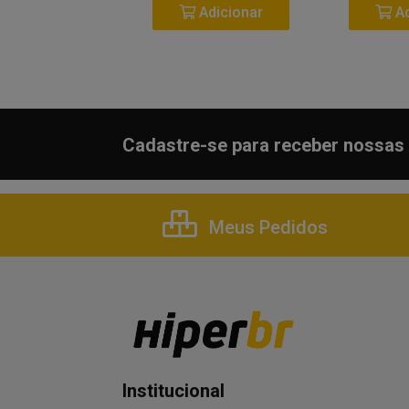
Adicionar
Adicionar
Ad
Cadastre-se para receber nossas 
Meus Pedidos
Institucional