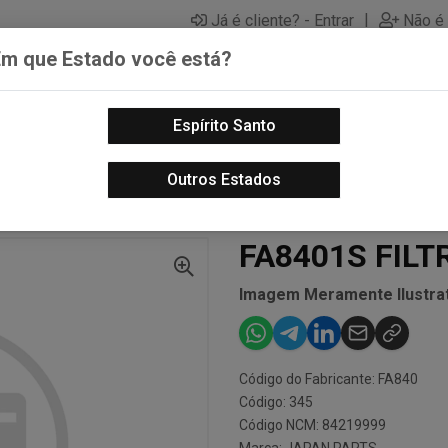
|
Já é cliente? - Entrar
Não é 
Em que Estado você está?
Espírito Santo
PECAS AUTOMOTIVAS
LUBRIFICANTES PARA MOTOS
PECA
Outros Estados
S DO MOTOR - AUTO
FA8401S FILTRO DE AR
FA8401S FILT
Imagem Meramente Ilustrat
Código do Fabricante: FA840
Código: 345
Código NCM: 84219999