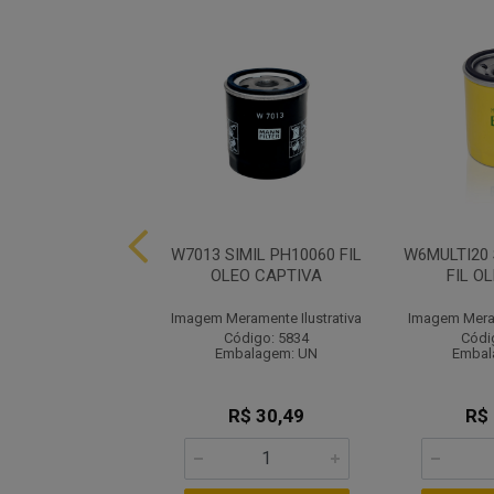
 KIT FILT STRADA
W7013 SIMIL PH10060 FIL
W6MULTI20 
1.4 8V
OLEO CAPTIVA
FIL O
ramente Ilustrativa
Imagem Meramente Ilustrativa
Imagem Meram
ódigo: 5840
Código: 5834
Códi
balagem: UN
Embalagem: UN
Embal
R$ 61,67
R$ 30,49
R$