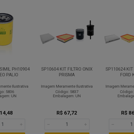
SIMIL PH10904
SP10604 KIT FILTRO ONIX
SP110624 KIT
LEO PALIO
PRISMA
FORD K
ente Ilustrativa
Imagem Meramente Ilustrativa
Imagem Merament
go: 5836
Código: 5837
Código:
agem: UN
Embalagem: UN
Embalag
 14,48
R$ 67,72
R$ 86