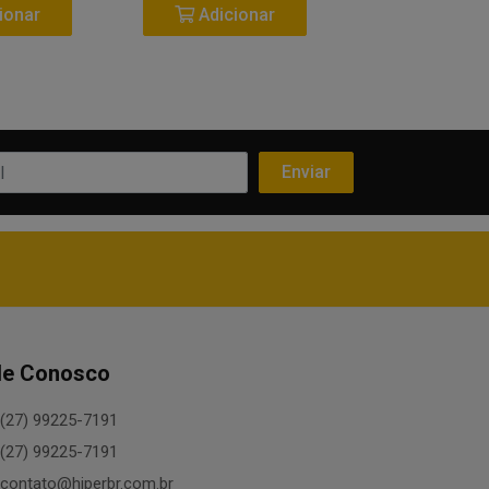
ionar
Adicionar
Adicio
le Conosco
(27) 99225-7191
(27) 99225-7191
contato@hiperbr.com.br