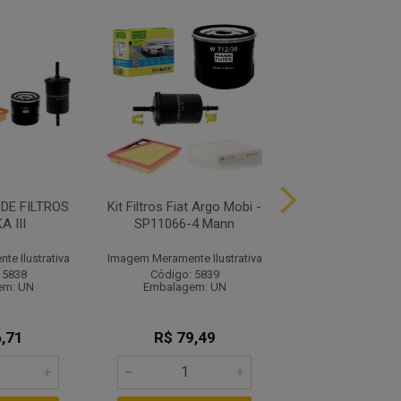
 DE FILTROS
Kit Filtros Fiat Argo Mobi -
SP110674 KIT FI
A III
SP11066-4 Mann
1.4 8V
e Ilustrativa
Imagem Meramente Ilustrativa
Imagem Meramente I
 5838
Código: 5839
Código: 58
em: UN
Embalagem: UN
Embalagem:
,71
R$ 79,49
R$ 61,6