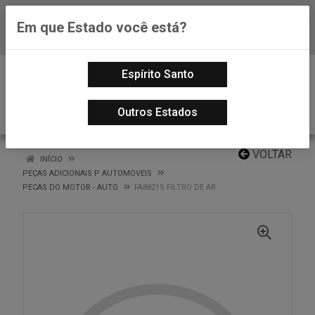
Em que Estado você está?
Baixe já nosso APP
0
Espírito Santo
Outros Estados
VOLTAR
INÍCIO
PEÇAS ADICIONAIS P AUTOMOVEIS
PECAS DO MOTOR - AUTO
FA8821S FILTRO DE AR