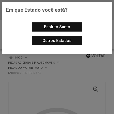
Em que Estado você está?
Baixe já nosso APP
0
Espírito Santo
Outros Estados
VOLTAR
INÍCIO
PEÇAS ADICIONAIS P AUTOMOVEIS
PECAS DO MOTOR - AUTO
FABR193S - FILTRO DE AR