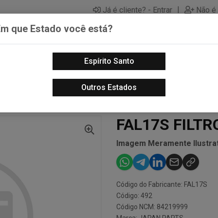
|
Já é cliente? - Entrar
Não é 
Em que Estado você está?
Espírito Santo
PECAS AUTOMOTIVAS
LUBRIFICANTES PARA MOTOS
PECA
Outros Estados
S DO MOTOR - AUTO
FAL17S FILTRO DE AR
FAL17S FILTR
Imagem Meramente Ilustrat
Código do Fabricante: FAL17S
Código: 492
Código NCM: 84219999