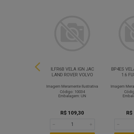
LTR COMB DIESEL
ILFR6B VELA IGN JAC
BP4ES VELA
, FORD,IVECO
LAND ROVER VOLVO
1.6 F
ramente Ilustrativa
Imagem Meramente Ilustrativa
Imagem Meram
ódigo: 2121
Código: 10034
Códig
balagem: UN
Embalagem: UN
Embal
R$ 28,17
R$ 109,30
R$