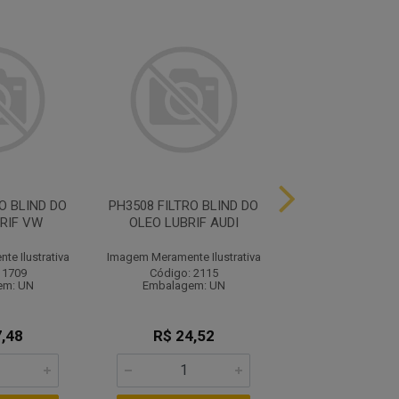
O BLIND DO
PH3508 FILTRO BLIND DO
P4587 FILTR CO
RIF VW
OLEO LUBRIF AUDI
FIAT, FORD,
e Ilustrativa
Imagem Meramente Ilustrativa
Imagem Meramente I
 1709
Código: 2115
Código: 21
em: UN
Embalagem: UN
Embalagem:
,48
R$ 24,52
R$ 28,1