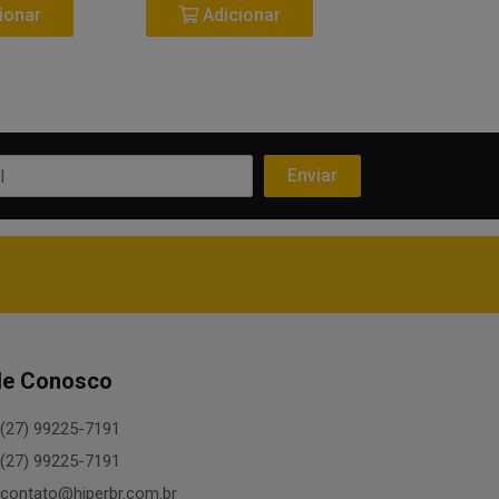
ionar
Adicionar
Adicio
le Conosco
(27) 99225-7191
(27) 99225-7191
contato@hiperbr.com.br