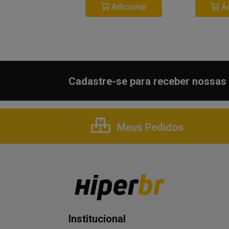
Adicionar
Adicionar
Ad
Cadastre-se para receber nossas 
Meus Pedidos
Institucional