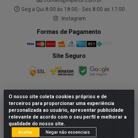
Seg a Qui 8:00 às 18:00 - Sex 8:00 as 17:00
Instagram
Formas de Pagamento
Site Seguro
O nosso site coleta cookies próprios e de
NALESSO DISTRIBUIDORA DE AUTO PECAS LTDA - Rua
terceiros para proporcionar uma experiência
Paulo Afonso, nº10 Galpão 03 SL 1 - Alecrim - Vila
personalizada ao usuário, apresentar publicidade
Velha/ES - CEP 29.118-033 - CNPJ: 29.722.419/0003-09
relevante de acordo com o seu perfil e melhorar a
qualidade do nosso site.
Aceitar
Negar não essenciais