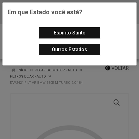
Em que Estado você está?
Baixe já nosso APP
0
Espírito Santo
Outros Estados
VOLTAR
INÍCIO
PECAS DO MOTOR - AUTO
FILTROS DE AR - AUTO
FAP2421 FILT AR BMW 330E M TURBO 2.0 184