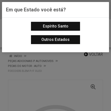
Em que Estado você está?
Baixe já nosso APP
0
Espírito Santo
Outros Estados
VOLTAR
INÍCIO
PEÇAS ADICIONAIS P AUTOMOVEIS
PECAS DO MOTOR - AUTO
FOECO035 ELEM P/F OLEO