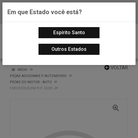
Em que Estado você está?
Baixe já nosso APP
0
Espírito Santo
Outros Estados
VOLTAR
INÍCIO
PEÇAS ADICIONAIS P AUTOMOVEIS
PECAS DO MOTOR - AUTO
FOECO076 ELEM P/F. OLEO JP