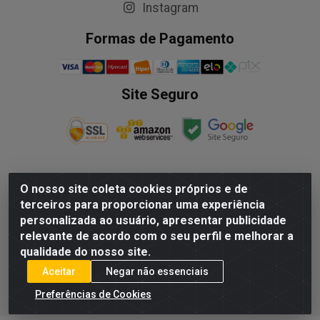
Instagram
Formas de Pagamento
Site Seguro
O nosso site coleta cookies próprios e de
NALESSO DISTRIBUIDORA DE AUTO PECAS LTDA - Rua
terceiros para proporcionar uma experiência
Paulo Afonso, nº10 Galpão 03 SL 1 - Alecrim - Vila
personalizada ao usuário, apresentar publicidade
Velha/ES - CEP 29.118-033 - CNPJ: 29.722.419/0003-09
relevante de acordo com o seu perfil e melhorar a
qualidade do nosso site.
Aceitar
Negar não essenciais
Preferências de Cookies