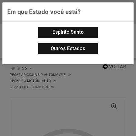
Em que Estado você está?
Baixe já nosso APP
0
Espírito Santo
Outros Estados
VOLTAR
INÍCIO
PEÇAS ADICIONAIS P AUTOMOVEIS
PECAS DO MOTOR - AUTO
G12201 FILTR COMB HONDA