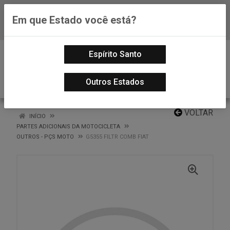
Em que Estado você está?
Baixe já nosso APP
0
Espírito Santo
Outros Estados
VOLTAR
INÍCIO
PARTES ADICIONAIS DA MOTOCICLETA
OUTROS - PÇS MOTO
G5355 FILTR COMB FIAT