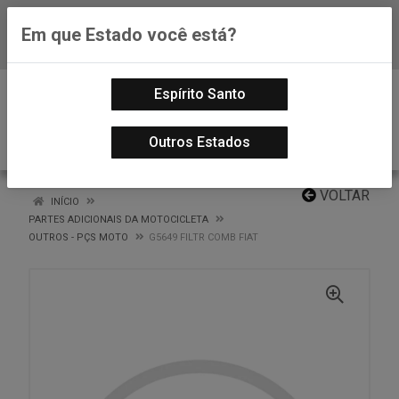
Em que Estado você está?
Baixe já nosso APP
0
Espírito Santo
Outros Estados
VOLTAR
INÍCIO
PARTES ADICIONAIS DA MOTOCICLETA
OUTROS - PÇS MOTO
G5649 FILTR COMB FIAT