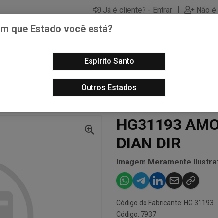
|
Já é cliente? - Entrar
Não é 
Em que Estado você está?
Espírito Santo
PECAS AUTOMOTIVAS
LUBRIFICANTES PARA MOTOS
PECA
Outros Estados
AUTO
AMORTECEDORES
HG31193 AMORT CITY 01/09-12/13 DIAN DIR
HG31193 AMOR
DIAN DIR
Imagem Meramente Ilustrat
Código do Fabricante: HG 31193
Código: 7937