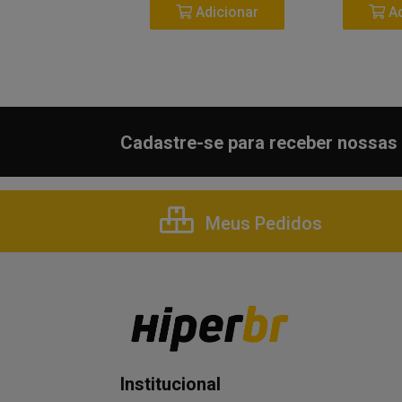
Adicionar
Adicionar
Ad
Cadastre-se para receber nossas 
Meus Pedidos
Institucional