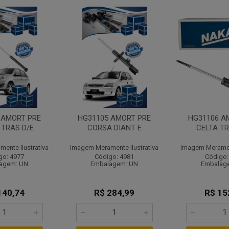
 AMORT PRE
HG31105 AMORT PRE
HG31106 A
 TRAS D/E
CORSA DIANT E
CELTA TR
ente Ilustrativa
Imagem Meramente Ilustrativa
Imagem Merament
go: 4977
Código: 4981
Código:
agem: UN
Embalagem: UN
Embalag
140,74
R$ 284,99
R$ 15