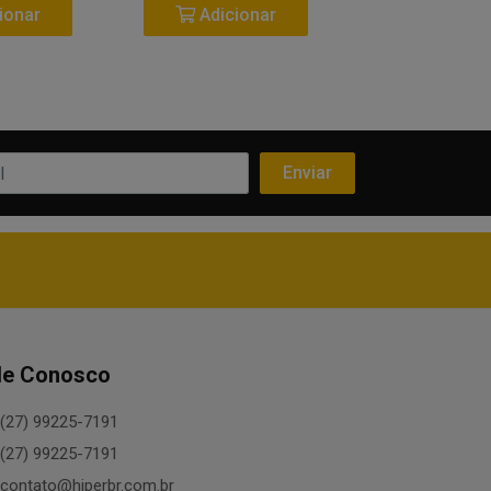
ionar
Adicionar
Adicio
le Conosco
(27) 99225-7191
(27) 99225-7191
contato@hiperbr.com.br