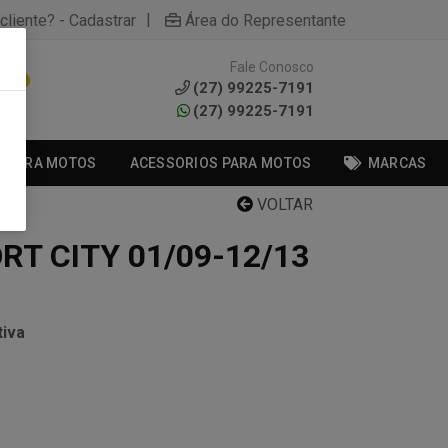
|
cliente? - Cadastrar
Área do Representante
Fale Conosco
0
(27) 99225-7191
(27) 99225-7191
S PARA MOTOS
ACESSORIOS PARA MOTOS
MARCAS
VOLTAR
T CITY 01/09-12/13
iva