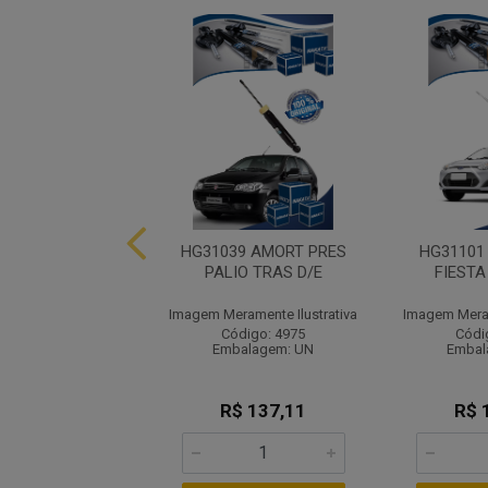
 AMORT PRE FORS
HG31039 AMORT PRES
HG31101
 TRAS D/E
PALIO TRAS D/E
FIESTA
ramente Ilustrativa
Imagem Meramente Ilustrativa
Imagem Meram
ódigo: 4984
Código: 4975
Códi
balagem: UN
Embalagem: UN
Embal
$ 192,58
R$ 137,11
R$ 