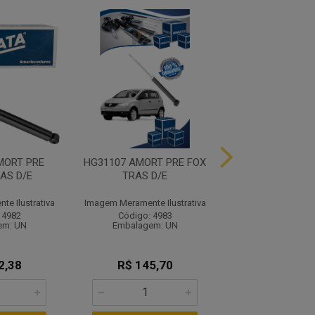
MORT PRE
HG31107 AMORT PRE FOX
HG31126 AMORT 
AS D/E
TRAS D/E
KA TRAS 
e Ilustrativa
Imagem Meramente Ilustrativa
Imagem Meramente I
 4982
Código: 4983
Código: 49
em: UN
Embalagem: UN
Embalagem:
2,38
R$ 145,70
R$ 192,