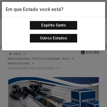
Em que Estado você está?
Baixe já nosso APP
0
Espírito Santo
Outros Estados
VOLTAR
INÍCIO
AMORTECEDORES, STRUTS E SUSPENSAO - AUTO
AMORTECEDORES
HG33032 AMORT PRE FORD KA DIANT D/E