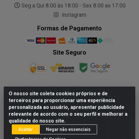
Seg a Qui 8:00 às 18:00 - Sex 8:00 as 17:00
Instagram
Formas de Pagamento
Site Seguro
O nosso site coleta cookies próprios e de
NALESSO DISTRIBUIDORA DE AUTO PECAS LTDA - Rua
terceiros para proporcionar uma experiência
Paulo Afonso, nº10 Galpão 03 SL 1 - Alecrim - Vila
personalizada ao usuário, apresentar publicidade
Velha/ES - CEP 29.118-033 - CNPJ: 29.722.419/0003-09
relevante de acordo com o seu perfil e melhorar a
qualidade do nosso site.
Aceitar
Negar não essenciais