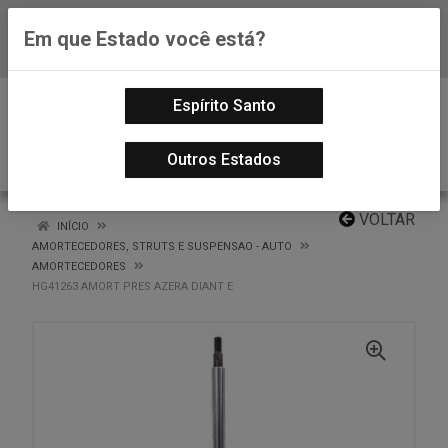
Em que Estado você está?
Baixe já nosso APP
0
Espírito Santo
Outros Estados
VOLTAR
INÍCIO
AMORTECEDORES, STRUTS E SUSPENSAO - AUTO
AMORTECEDORES
HG41263 AMORT PRES AZERA DIANT E