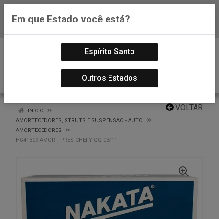
Em que Estado você está?
Baixe já nosso APP
0
Espírito Santo
Outros Estados
VOLTAR
INÍCIO
AMORTECEDORES, STRUTS E SUSPENSAO - AUTO
AMORTECEDORES
HG41309 AMORT PRES CHERY QQ 03/11