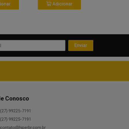
ionar
Adicionar
Adicio
le Conosco
(27) 99225-7191
(27) 99225-7191
contato@hiperbr.com.br