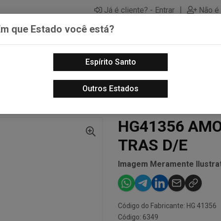
|
Já é cliente? - Entrar
Não é 
Em que Estado você está?
Espírito Santo
PECAS AUTOMOTIVAS
LUBRIFICANTES PARA MOTOS
PECA
Outros Estados
AUTO
AMORTECEDORES
HG41356 AMORT PRES OUTLANDE TRAS D/E
HG41356 AMO
TRAS D/E
Imagem Meramente Ilustrat
Código do Fabricante: HG 41356
Código: 6349