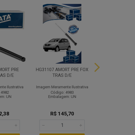
MORT PRE
HG31107 AMORT PRE FOX
HG31126 AMORT 
AS D/E
TRAS D/E
KA TRAS 
e Ilustrativa
Imagem Meramente Ilustrativa
Imagem Meramente I
 4982
Código: 4983
Código: 49
em: UN
Embalagem: UN
Embalagem:
2,38
R$ 145,70
R$ 192,