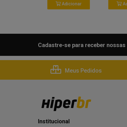
Adicionar
Adicionar
Ad
Cadastre-se para receber nossas 
Meus Pedidos
Institucional