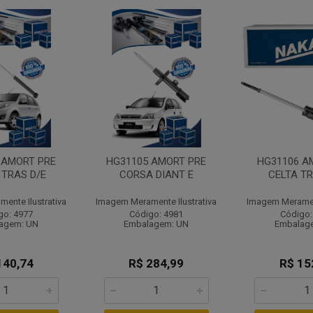
 AMORT PRE
HG31105 AMORT PRE
HG31106 A
 TRAS D/E
CORSA DIANT E
CELTA TR
ente Ilustrativa
Imagem Meramente Ilustrativa
Imagem Merament
go: 4977
Código: 4981
Código:
agem: UN
Embalagem: UN
Embalag
140,74
R$ 284,99
R$ 15