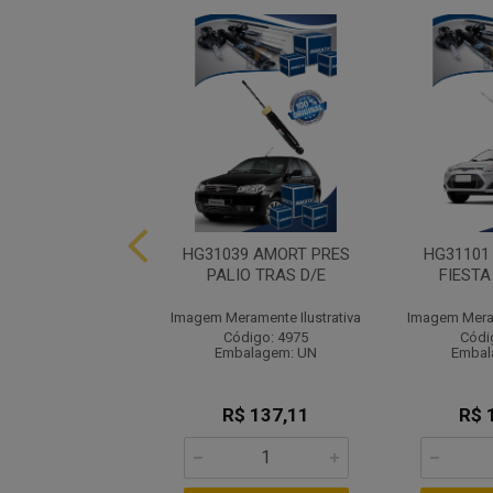
 AMORT PRE FORS
HG31039 AMORT PRES
HG31101
 TRAS D/E
PALIO TRAS D/E
FIESTA
ramente Ilustrativa
Imagem Meramente Ilustrativa
Imagem Meram
ódigo: 4984
Código: 4975
Códi
balagem: UN
Embalagem: UN
Embal
$ 192,58
R$ 137,11
R$ 