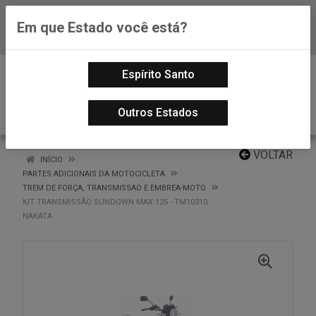
Em que Estado você está?
Baixe já nosso APP
0
Espírito Santo
Outros Estados
VOLTAR
INÍCIO
PARTES ADICIONAIS DA MOTOCICLETA
TREM DE FORÇA, TRANSMISSAO E EMBREA-MOTO
KIT TRANSMISSÃO SUNDOWN MAX 125 - TM10310
NAKATA