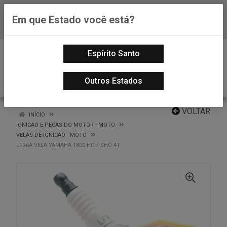
Em que Estado você está?
Baixe já nosso APP
0
Espírito Santo
Outros Estados
VOLTAR
INÍCIO
IGNICAO E PECAS DO MOTOR - MOTO
VELAS DE IGNICAO - MOTO
LFR6A VELA YAMAHA 1800 HO / SHO 4T