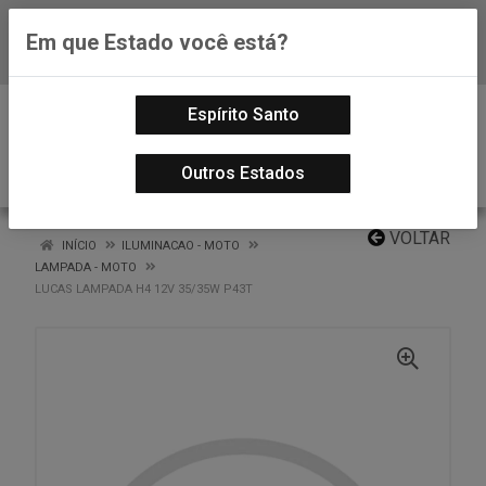
Em que Estado você está?
Baixe já nosso APP
0
Espírito Santo
Outros Estados
VOLTAR
INÍCIO
ILUMINACAO - MOTO
LAMPADA - MOTO
LUCAS LAMPADA H4 12V 35/35W P43T