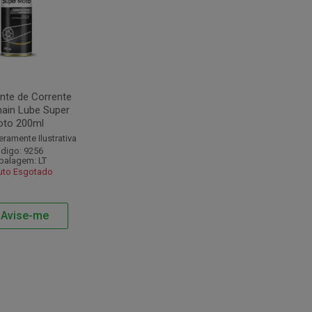
ante de Corrente
hain Lube Super
to 200ml
amente Ilustrativa
digo: 9256
alagem: LT
uto Esgotado
Avise-me