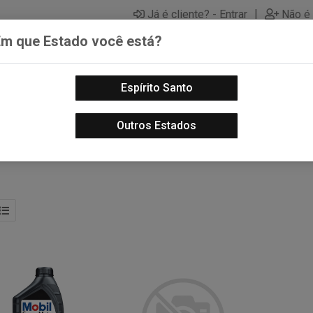
|
Já é cliente? - Entrar
Não é 
Em que Estado você está?
Espírito Santo
PECAS AUTOMOTIVAS
LUBRIFICANTES PARA MOTOS
PECA
Outros Estados