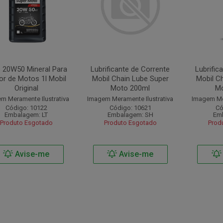
 20W50 Mineral Para
Lubrificante de Corrente
Lubrific
or de Motos 1l Mobil
Mobil Chain Lube Super
Mobil C
Original
Moto 200ml
Mo
m Meramente Ilustrativa
Imagem Meramente Ilustrativa
Imagem Mer
Código: 10122
Código: 10621
Có
Embalagem: LT
Embalagem: SH
Emb
Produto Esgotado
Produto Esgotado
Prod
Avise-me
Avise-me