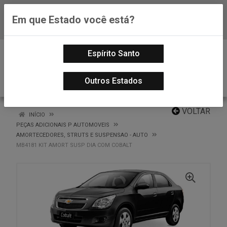
Em que Estado você está?
Baixe já nosso APP
0
Espírito Santo
Outros Estados
VOLTAR
INÍCIO
PEÇAS ADICIONAIS P AUTOMOVEIS
AMORTECEDORES, STRUTS E SUSPENSAO - AUTO
MB4181 KIT AMORT SUSP DIA COM COBALT