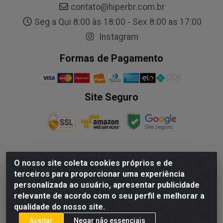
contato@hiperbr.com.br
Seg a Qui 8:00 às 18:00 - Sex 8:00 as 17:00
Instagram
Formas de Pagamento
Site Seguro
O nosso site coleta cookies próprios e de
NALESSO DISTRIBUIDORA DE AUTO PECAS LTDA - Rua
terceiros para proporcionar uma experiência
Paulo Afonso, nº10 Galpão 03 SL 1 - Alecrim - Vila
personalizada ao usuário, apresentar publicidade
Velha/ES - CEP 29.118-033 - CNPJ: 29.722.419/0003-09
relevante de acordo com o seu perfil e melhorar a
qualidade do nosso site.
Aceitar
Negar não essenciais