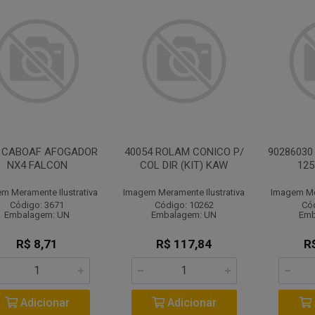
5 CABOAF AFOGADOR
40054 ROLAM CONICO P/
90286030
NX4 FALCON
COL DIR (KIT) KAW
125
m Meramente Ilustrativa
Imagem Meramente Ilustrativa
Imagem Mer
Código: 3671
Código: 10262
Có
Embalagem: UN
Embalagem: UN
Emb
R$ 8,71
R$ 117,84
R
Adicionar
Adicionar