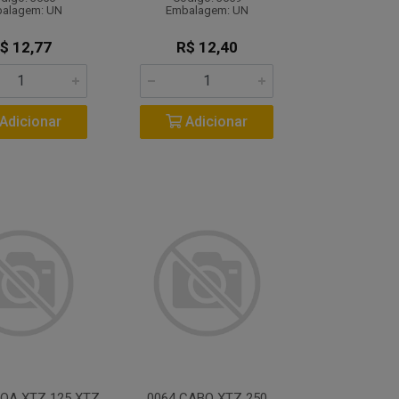
alagem: UN
Embalagem: UN
$ 12,77
R$ 12,40
Adicionar
Adicionar
OA XTZ 125 XTZ
0064 CABO XTZ 250