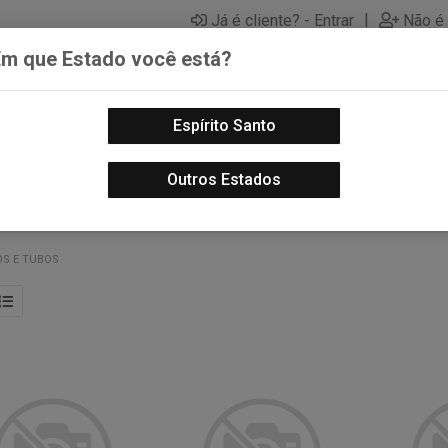
|
Já é cliente? - Entrar
Não é 
Em que Estado você está?
Espírito Santo
PECAS AUTOMOTIVAS
LUBRIFICANTES PARA MOTOS
PECA
Outros Estados
OS E TUBOS