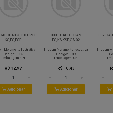
 CABOE NXR 150 BROS
0005 CABO TITAN
0032 CAB
KS,ES,ESD
ES,KS,KSE,CA 02
m Meramente Ilustrativa
Imagem Meramente Ilustrativa
Imagem Mer
Código: 3685
Código: 3639
Có
Embalagem: UN
Embalagem: UN
Emb
R$ 12,97
R$ 10,43
R
Adicionar
Adicionar