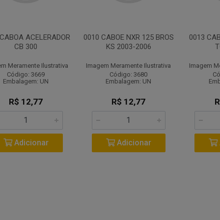
 CABOA ACELERADOR
0010 CABOE NXR 125 BROS
0013 CA
CB 300
KS 2003-2006
T
m Meramente Ilustrativa
Imagem Meramente Ilustrativa
Imagem Mer
Código: 3669
Código: 3680
Có
Embalagem: UN
Embalagem: UN
Emb
R$ 12,77
R$ 12,77
R
Adicionar
Adicionar