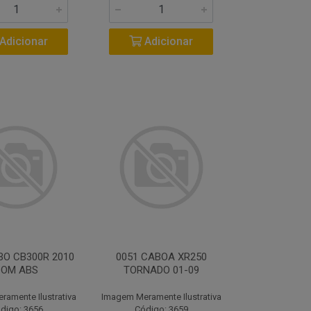
Adicionar
Adicionar
BO CB300R 2010
0051 CABOA XR250
COM ABS
TORNADO 01-09
amente Ilustrativa
Imagem Meramente Ilustrativa
digo: 3656
Código: 3659